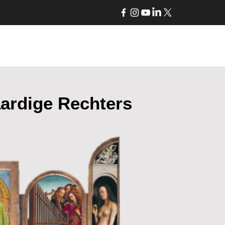
tikels
Muziek
Meer...
aardige Rechters