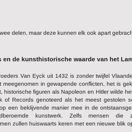
it twee delen, maar deze kunnen elk ook apart gebrac
s en de kunsthistorische waarde van het La
eders Van Eyck uit 1432 is zonder twijfel Vlaande
uit meegenomen in gewapende conflicten, het is geko
, historische figuren als Napoleon en Hitler wilde he
 of Records genoteerd als het meest gestolen sch
 op een beklijvende manier mee in de ontstaans
eldberoemde kunstwerk. Zelfs mensen die
men zullen huiswaarts keren met een nieuwe blik o