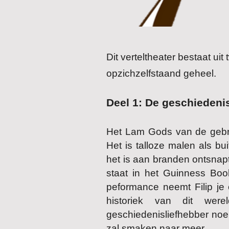
Dit verteltheater bestaat u
opzichzelfstaand geheel.
Deel 1: De geschiedeni
Het Lam Gods van de gebro
Het is talloze malen als b
het is aan branden ontsnapt
staat in het Guinness Book
peformance neemt Filip je
historiek van dit wer
geschiedenisliefhebber noe
zal smaken naar meer.